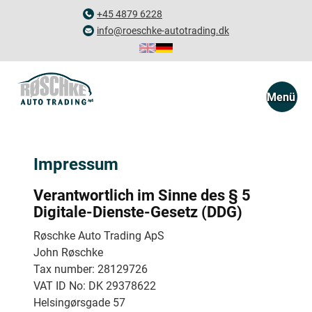
+45 4879 6228
info@roeschke-autotrading.dk
Menü
Impressum
Verantwortlich im Sinne des § 5
Digitale-Dienste-Gesetz (DDG)
Røschke Auto Trading ApS
John Røschke
Tax number: 28129726
VAT ID No: DK 29378622
Helsingørsgade 57